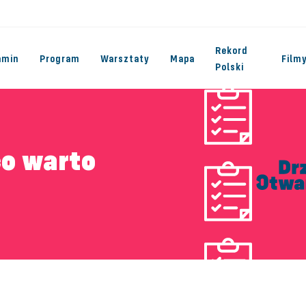
Rekord
amin
Program
Warsztaty
Mapa
Film
Polski
co warto