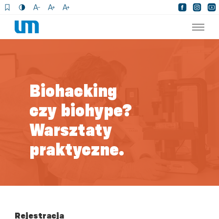
×
Biohacking
czy biohype?
Warsztaty
praktyczne.
Rejestracja