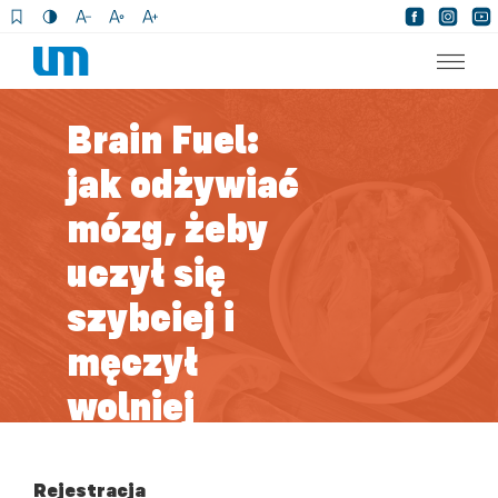
×
Brain Fuel:
jak odżywiać
mózg, żeby
uczył się
szybciej i
męczył
wolniej
Rejestracja