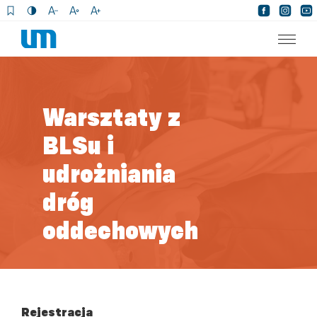
×
Warsztaty z
BLSu i
udrożniania
dróg
oddechowych
Rejestracja